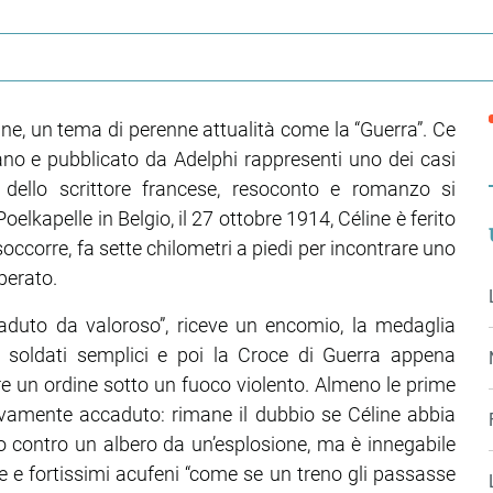
ne, un tema di perenne attualità come la “Guerra”. Ce
iano e pubblicato da Adelphi rappresenti uno dei casi
o dello scrittore francese, resoconto e romanzo si
lkapelle in Belgio, il 27 ottobre 1914, Céline è ferito
occorre, fa sette chilometri a piedi per incontrare uno
perato.
 caduto da valoroso”, riceve un encomio, la medaglia
dei soldati semplici e poi la Croce di Guerra appena
tare un ordine sotto un fuoco violento. Almeno le prime
ivamente accaduto: rimane il dubbio se Céline abbia
o contro un albero da un’esplosione, ma è innegabile
ie e fortissimi acufeni “come se un treno gli passasse