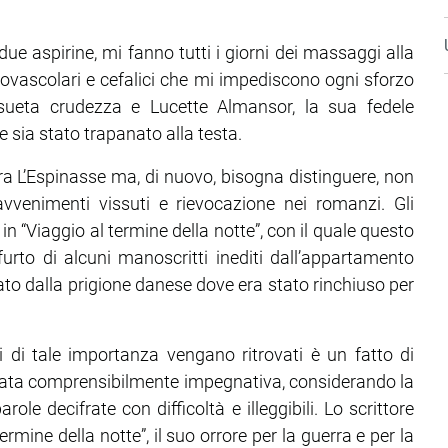
due aspirine, mi fanno tutti i giorni dei massaggi alla
ovascolari e cefalici che mi impediscono ogni sforzo
nsueta crudezza e Lucette Almansor, la sua fedele
 sia stato trapanato alla testa.
era L’Espinasse ma, di nuovo, bisogna distinguere, non
vvenimenti vissuti e rievocazione nei romanzi. Gli
n “Viaggio al termine della notte”, con il quale questo
urto di alcuni manoscritti inediti dall’appartamento
ntato dalla prigione danese dove era stato rinchiuso per
 di tale importanza vengano ritrovati è un fatto di
 stata comprensibilmente impegnativa, considerando la
role decifrate con difficoltà e illeggibili. Lo scrittore
rmine della notte”, il suo orrore per la guerra e per la