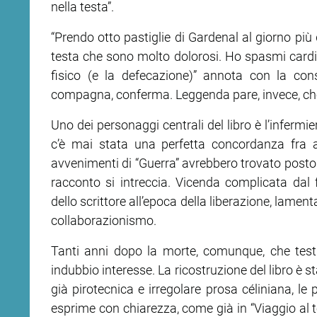
nella testa”.
ram
edin
“Prendo otto pastiglie di Gardenal al giorno più 
testa che sono molto dolorosi. Ho spasmi cardi
fisico (e la defecazione)” annota con la co
compagna, conferma. Leggenda pare, invece, che
Uno dei personaggi centrali del libro è l’infermi
c’è mai stata una perfetta concordanza fra a
avvenimenti di “Guerra” avrebbero trovato posto i
racconto si intreccia. Vicenda complicata dal f
dello scrittore all’epoca della liberazione, lame
collaborazionismo.
Tanti anni dopo la morte, comunque, che testi
indubbio interesse. La ricostruzione del libro è
già pirotecnica e irregolare prosa céliniana, le pa
esprime con chiarezza, come già in “Viaggio al te