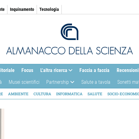
nte
Inquinamento
Tecnologia
itoriale
Focus
L'altra ricerca
Faccia a faccia
Recensioni
à
Musei scientifici
Partnership
Salute a tavola
Sonetti ma
AZIONE
RE
AMBIENTE
CULTURA
INFORMATICA
SALUTE
SOCIO-ECONOMI
ICA