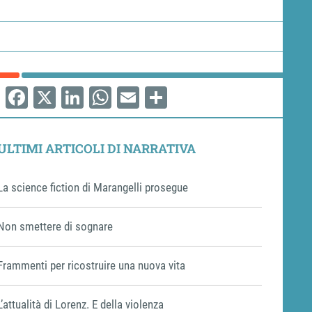
Facebook
X
LinkedIn
WhatsApp
Email
Share
ULTIMI ARTICOLI DI NARRATIVA
La science fiction di Marangelli prosegue
Non smettere di sognare
Frammenti per ricostruire una nuova vita
L’attualità di Lorenz. E della violenza