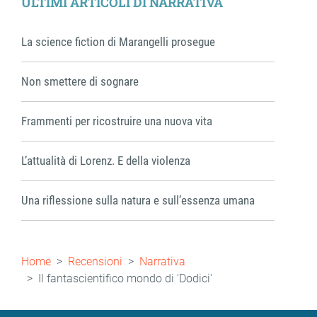
ULTIMI ARTICOLI DI NARRATIVA
La science fiction di Marangelli prosegue
Non smettere di sognare
Frammenti per ricostruire una nuova vita
L’attualità di Lorenz. E della violenza
Una riflessione sulla natura e sull’essenza umana
Briciole
Home
Recensioni
Narrativa
di
Il fantascientifico mondo di 'Dodici'
pane