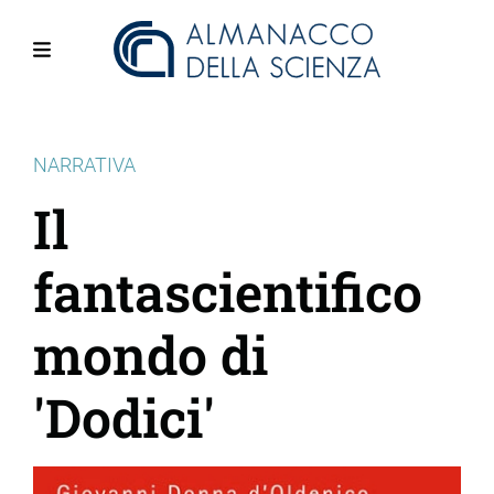
Salta
al
contenuto
Menu
principale
NARRATIVA
Il
fantascientifico
mondo di
'Dodici'