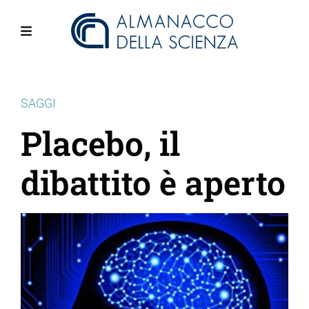
Salta
al
contenuto
Menu
principale
SAGGI
Placebo, il
dibattito è aperto