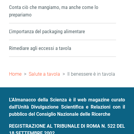
Conta ciò che mangiamo, ma anche come lo
prepariamo
L'importanza del packaging alimentare
Rimediare agli eccessi a tavola
Briciole
Home
Salute a tavola
Il benessere è in tavola
di
pane
L'Almanacco della Scienza è il web magazine curato
dall'Unità Divulgazione Scientifica e Relazioni con il
pubblico del Consiglio Nazionale delle Ricerche
REGISTRAZIONE AL TRIBUNALE DI ROMA N. 522 DEL
18 SETTEMBRE 2002