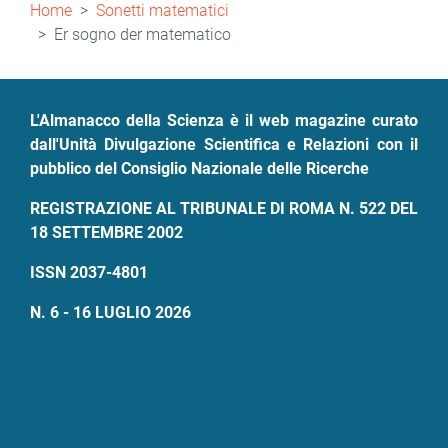
Briciole
Home
Sonetti matematici
di
Er sogno der matematico
pane
L'Almanacco della Scienza è il web magazine curato
dall'Unità Divulgazione Scientifica e Relazioni con il
pubblico del Consiglio Nazionale delle Ricerche
REGISTRAZIONE AL TRIBUNALE DI ROMA N. 522 DEL
18 SETTEMBRE 2002
ISSN 2037-4801
N. 6 - 16 LUGLIO 2026