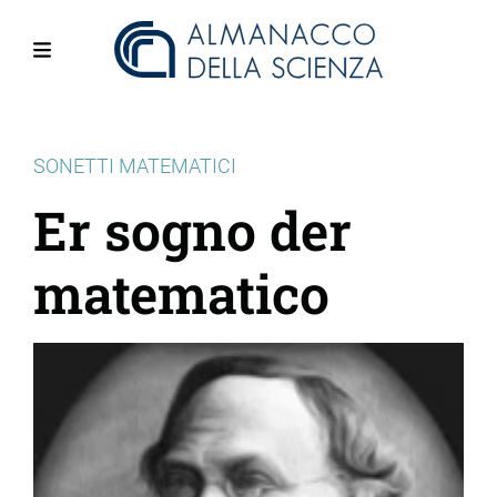
Salta
al
contenuto
Menu
principale
SONETTI MATEMATICI
Er sogno der
matematico