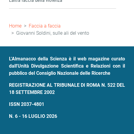
L’altra faccia della violenza
Briciole
Home
Faccia a faccia
di
Giovanni Soldini, sulle ali del vento
pane
L'Almanacco della Scienza è il web magazine curato
dall'Unità Divulgazione Scientifica e Relazioni con il
pubblico del Consiglio Nazionale delle Ricerche
REGISTRAZIONE AL TRIBUNALE DI ROMA N. 522 DEL
18 SETTEMBRE 2002
ISSN 2037-4801
N. 6 - 16 LUGLIO 2026