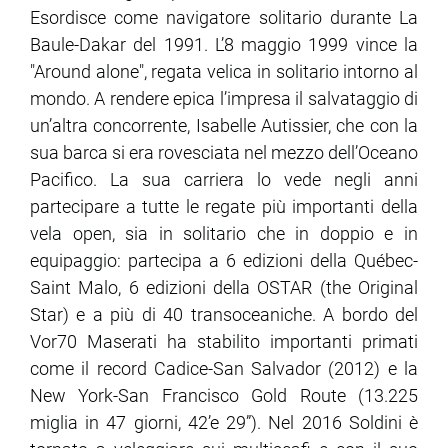
Esordisce come navigatore solitario durante La
Baule-Dakar del 1991. L’8 maggio 1999 vince la
ram
edin
"Around alone", regata velica in solitario intorno al
mondo. A rendere epica l’impresa il salvataggio di
un’altra concorrente, Isabelle Autissier, che con la
sua barca si era rovesciata nel mezzo dell’Oceano
Pacifico. La sua carriera lo vede negli anni
partecipare a tutte le regate più importanti della
vela open, sia in solitario che in doppio e in
equipaggio: partecipa a 6 edizioni della Québec-
Saint Malo, 6 edizioni della OSTAR (the Original
Star) e a più di 40 transoceaniche. A bordo del
Vor70 Maserati ha stabilito importanti primati
come il record Cadice-San Salvador (2012) e la
New York-San Francisco Gold Route (13.225
miglia in 47 giorni, 42’e 29”). Nel 2016 Soldini è