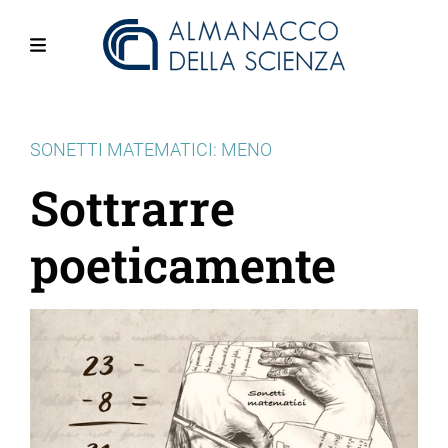
Salta
al
contenuto
Menu
principale
SONETTI MATEMATICI: MENO
Sottrarre
poeticamente