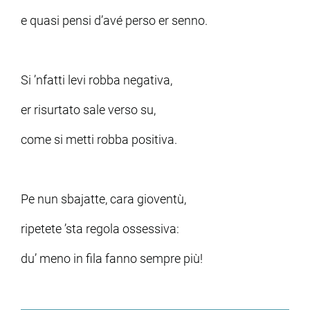
e quasi pensi d’avé perso er senno.
ram
edin
Si ’nfatti levi robba negativa,
er risurtato sale verso su,
come si metti robba positiva.
Pe nun sbajatte, cara gioventù,
ripetete ’sta regola ossessiva:
du’ meno in fila fanno sempre più!