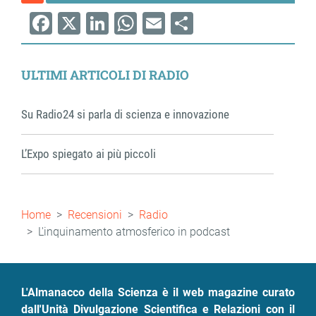
Facebook
X
LinkedIn
WhatsApp
Email
Share
ULTIMI ARTICOLI DI RADIO
Su Radio24 si parla di scienza e innovazione
L’Expo spiegato ai più piccoli
Briciole
Home
Recensioni
Radio
di
L'inquinamento atmosferico in podcast
pane
L'Almanacco della Scienza è il web magazine curato
dall'Unità Divulgazione Scientifica e Relazioni con il