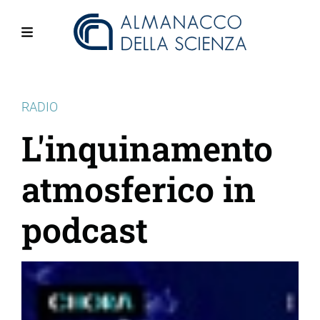
Salta
al
contenuto
Menu
principale
RADIO
L'inquinamento
atmosferico in
podcast