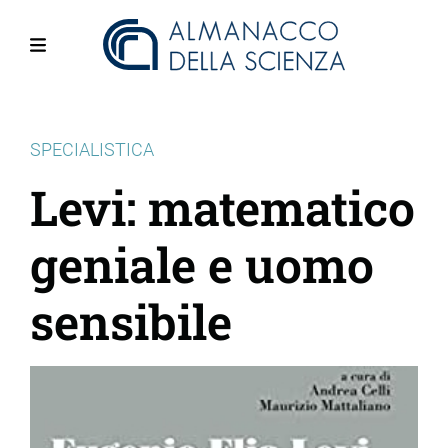
Salta
al
contenuto
Menu
principale
SPECIALISTICA
Levi: matematico
geniale e uomo
sensibile