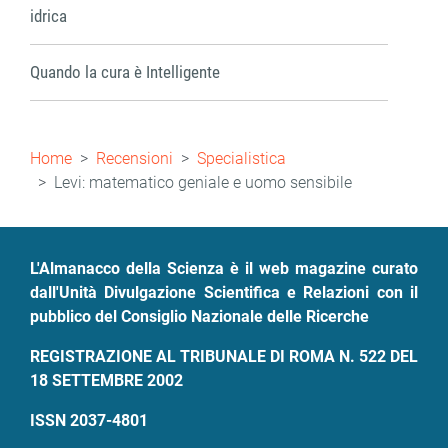
idrica
Quando la cura è Intelligente
Briciole
Home
Recensioni
Specialistica
di
Levi: matematico geniale e uomo sensibile
pane
L'Almanacco della Scienza è il web magazine curato
dall'Unità Divulgazione Scientifica e Relazioni con il
pubblico del Consiglio Nazionale delle Ricerche
REGISTRAZIONE AL TRIBUNALE DI ROMA N. 522 DEL
18 SETTEMBRE 2002
ISSN 2037-4801