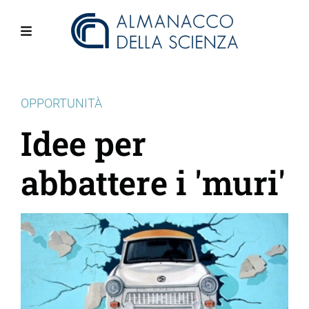
Salta
al
contenuto
Menu
principale
OPPORTUNITÀ
Idee per
abbattere i 'muri'