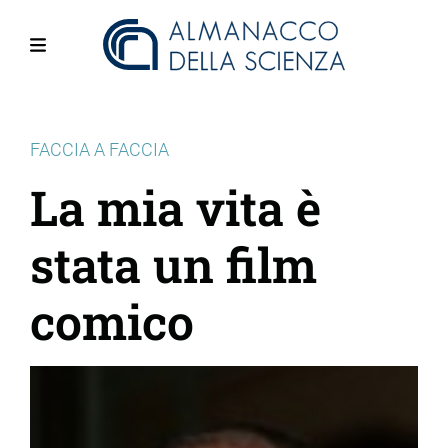
Salta
al
contenuto
Menu
principale
FACCIA A FACCIA
La mia vita è
stata un film
comico