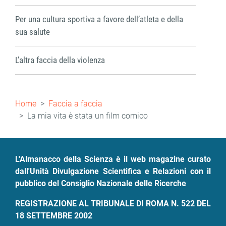
Per una cultura sportiva a favore dell’atleta e della
sua salute
L’altra faccia della violenza
Briciole
Home
Faccia a faccia
di
La mia vita è stata un film comico
pane
L'Almanacco della Scienza è il web magazine curato
dall'Unità Divulgazione Scientifica e Relazioni con il
pubblico del Consiglio Nazionale delle Ricerche
REGISTRAZIONE AL TRIBUNALE DI ROMA N. 522 DEL
18 SETTEMBRE 2002