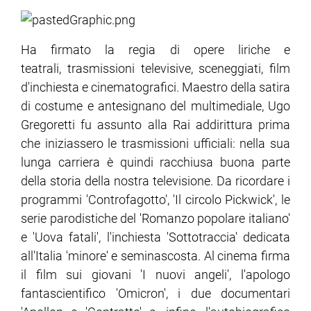
ram
edin
Ha firmato la regia di opere liriche e
teatrali, trasmissioni televisive, sceneggiati, film
d'inchiesta e cinematografici. Maestro della satira
di costume e antesignano del multimediale, Ugo
Gregoretti fu assunto alla Rai addirittura prima
che iniziassero le trasmissioni ufficiali: nella sua
lunga carriera è quindi racchiusa buona parte
della storia della nostra televisione. Da ricordare i
programmi 'Controfagotto', 'Il circolo Pickwick', le
serie parodistiche del 'Romanzo popolare italiano'
e 'Uova fatali', l'inchiesta 'Sottotraccia' dedicata
all'Italia 'minore' e seminascosta. Al cinema firma
il film sui giovani 'I nuovi angeli', l'apologo
fantascientifico 'Omicron', i due documentari