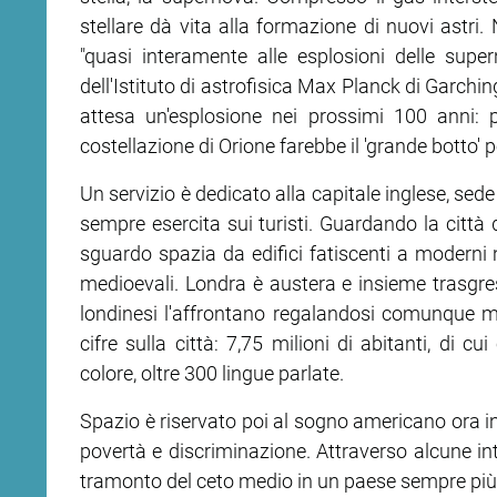
stellare dà vita alla formazione di nuovi astr
"quasi interamente alle esplosioni delle sup
ram
edin
dell'Istituto di astrofisica Max Planck di Garchi
attesa un'esplosione nei prossimi 100 anni: p
costellazione di Orione farebbe il 'grande botto' 
Un servizio è dedicato alla capitale inglese, sede
sempre esercita sui turisti. Guardando la città
sguardo spazia da edifici fatiscenti a moderni 
medioevali. Londra è austera e insieme trasgres
londinesi l'affrontano regalandosi comunque m
cifre sulla città: 7,75 milioni di abitanti, di 
colore, oltre 300 lingue parlate.
Spazio è riservato poi al sogno americano ora in
povertà e discriminazione. Attraverso alcune inte
tramonto del ceto medio in un paese sempre più 