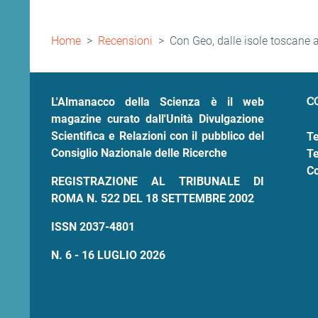
Briciole
Home
Recensioni
Con Geo, dalle isole toscane 
di
pane
C
L'Almanacco della Scienza è il web
magazine curato dall'Unità Divulgazione
Scientifica e Relazioni con il pubblico del
Te
Consiglio Nazionale delle Ricerche
Te
Co
REGISTRAZIONE AL TRIBUNALE DI
ROMA N. 522 DEL 18 SETTEMBRE 2002
ISSN 2037-4801
N. 6 - 16 LUGLIO 2026