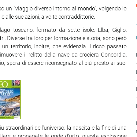
rso un "viaggio diverso intorno al mondo"
,
volgendo lo
alle sue azioni, a volte contraddittorie.
elago toscano, formato da sette isole: Elba, Giglio,
i. Diverse fra loro per formazione e storia, sono però
un territorio, inoltre, che evidenzia il ricco passato
imuovere il relitto della nave da crociera Concordia,
io,
spera di essere riconsegnato al più presto
ai suoi
 straordinari dell'universo: la nascita e la fine di una
ellare e propagate le onde d'urto, questa esplosione