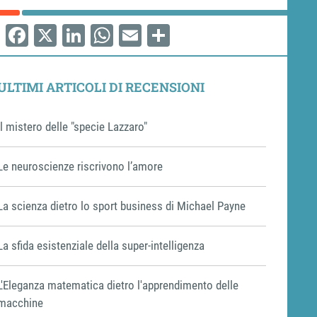
Facebook
X
LinkedIn
WhatsApp
Email
Share
ULTIMI ARTICOLI DI RECENSIONI
Il mistero delle "specie Lazzaro"
Le neuroscienze riscrivono l’amore
La scienza dietro lo sport business di Michael Payne
La sfida esistenziale della super-intelligenza
L'Eleganza matematica dietro l'apprendimento delle
macchine