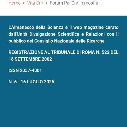
Briciole
Home
Vita Cnr
Forum Pa, Cnr in mostra
di
pane
L'Almanacco della Scienza è il web magazine curato
dall'Unità Divulgazione Scientifica e Relazioni con il
pubblico del Consiglio Nazionale delle Ricerche
REGISTRAZIONE AL TRIBUNALE DI ROMA N. 522 DEL
18 SETTEMBRE 2002
ISSN 2037-4801
N. 6 - 16 LUGLIO 2026