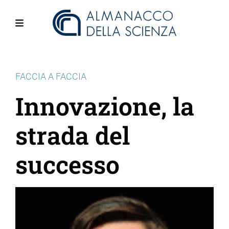
Salta
al
contenuto
Menu
principale
FACCIA A FACCIA
Innovazione, la
strada del
successo