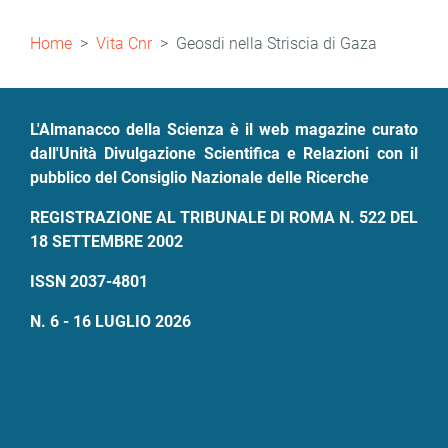
Briciole
Home
Vita Cnr
Geosdi nella Striscia di Gaza
di
pane
L'Almanacco della Scienza è il web magazine curato
dall'Unità Divulgazione Scientifica e Relazioni con il
pubblico del Consiglio Nazionale delle Ricerche
REGISTRAZIONE AL TRIBUNALE DI ROMA N. 522 DEL
18 SETTEMBRE 2002
ISSN 2037-4801
N. 6 - 16 LUGLIO 2026