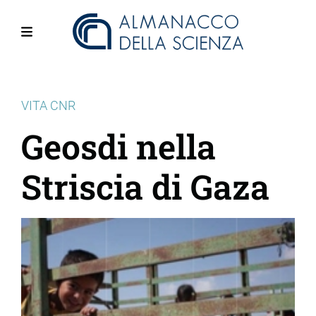
Salta
al
contenuto
Menu
principale
VITA CNR
Geosdi nella
Striscia di Gaza