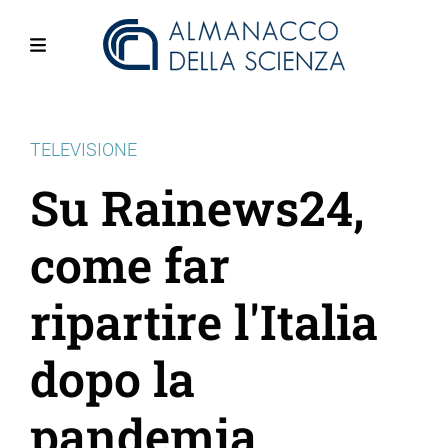
Salta
al
contenuto
Menu
principale
TELEVISIONE
Su Rainews24,
come far
ripartire l'Italia
dopo la
pandemia