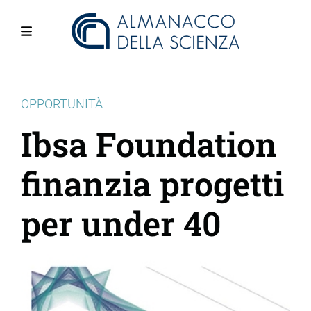
Salta
al
contenuto
Menu
principale
OPPORTUNITÀ
Ibsa Foundation
finanzia progetti
per under 40