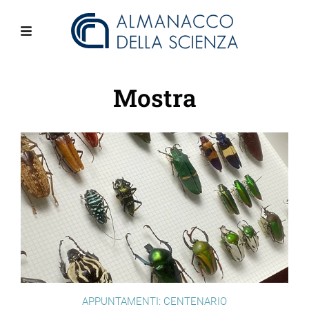
Salta
al
contenuto
Menu
principale
Mostra
APPUNTAMENTI: CENTENARIO