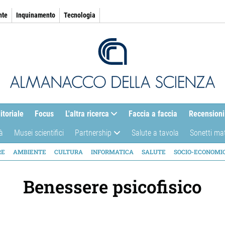
nte
Inquinamento
Tecnologia
itoriale
Focus
L'altra ricerca
Faccia a faccia
Recensioni
à
Musei scientifici
Partnership
Salute a tavola
Sonetti ma
AZIONE
RE
AMBIENTE
CULTURA
INFORMATICA
SALUTE
SOCIO-ECONOMI
ICA
Benessere psicofisico