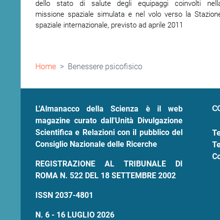
dello stato di salute degli equipaggi coinvolti nell
missione spaziale simulata e nel volo verso la Stazion
spaziale internazionale, previsto ad aprile 2011
Briciole
Home
Benessere psicofisico
di
pane
C
L'Almanacco della Scienza è il web
magazine curato dall'Unità Divulgazione
Scientifica e Relazioni con il pubblico del
Te
Consiglio Nazionale delle Ricerche
Te
Co
REGISTRAZIONE AL TRIBUNALE DI
ROMA N. 522 DEL 18 SETTEMBRE 2002
ISSN 2037-4801
N. 6 - 16 LUGLIO 2026