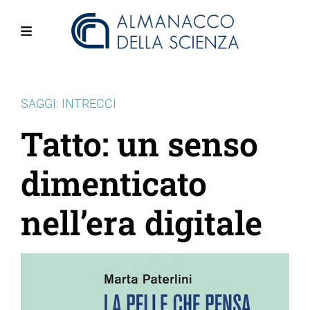
Salta
al
contenuto
Menu
principale
SAGGI: INTRECCI
Tatto: un senso
dimenticato
nell’era digitale