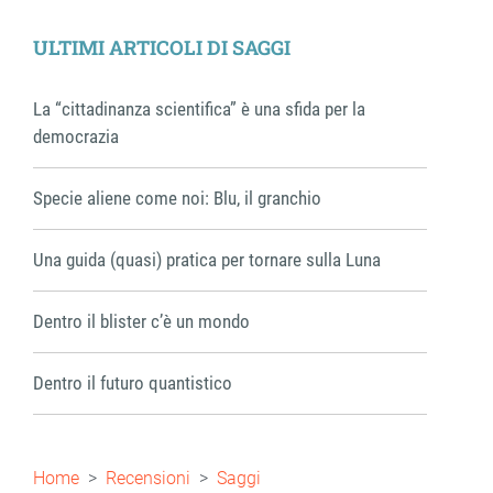
Facebook
X
LinkedIn
WhatsApp
Email
Share
ULTIMI ARTICOLI DI SAGGI
La “cittadinanza scientifica” è una sfida per la
democrazia
Specie aliene come noi: Blu, il granchio
Una guida (quasi) pratica per tornare sulla Luna
Dentro il blister c’è un mondo
Dentro il futuro quantistico
Briciole
Home
Recensioni
Saggi