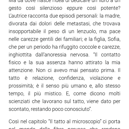
Ma da dove nasce l’idea di dedicare un libro a un
gesto così silenzioso eppure così potente?
L’autrice racconta due episodi personali: la madre,
divorata dai dolori delle metastasi, che trovava
insopportabile il peso di un lenzuolo, ma pace
nelle carezze gentili dei familiari; e la figlia, Sofia,
che per un periodo ha rifuggito coccole e carezze,
inghiottita dall’anoressia nervosa. “Il contatto
fisico e la sua assenza hanno attirato la mia
attenzione. Non ci avevo mai pensato prima. Il
tatto è relazione, confidenza, violazione e
prossimità; è il senso più umano e, allo stesso
tempo, il più mistico. E, come dicono molti
scienziati che lavorano sul tatto, viene dato per
scontato, restando poco conosciuto”.
Così nel capitolo “Il tatto al microscopio” ci porta