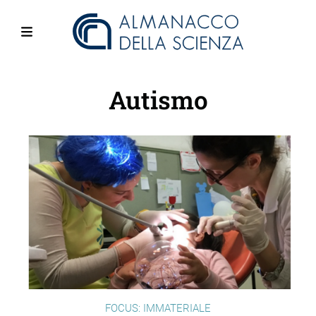
Salta
al
contenuto
Menu
principale
Autismo
FOCUS: IMMATERIALE