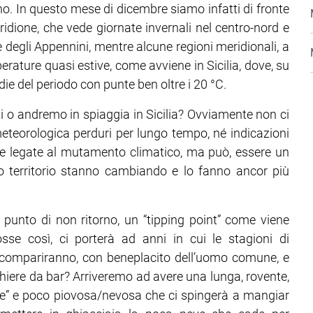
. In questo mese di dicembre siamo infatti di fronte
idione, che vede giornate invernali nel centro-nord e
 degli Appennini, mentre alcune regioni meridionali, a
rature quasi estive, come avviene in Sicilia, dove, su
die del periodo con punte ben oltre i 20 °C.
 o andremo in spiaggia in Sicilia? Ovviamente non ci
teorologica perduri per lungo tempo, né indicazioni
te legate al mutamento climatico, ma può, essere un
ro territorio stanno cambiando e lo fanno ancor più
punto di non ritorno, un “tipping point” come viene
sse così, ci porterà ad anni in cui le stagioni di
 scompariranno, con beneplacito dell’uomo comune, e
iere da bar? Arriveremo ad avere una lunga, rovente,
te” e poco piovosa/nevosa che ci spingerà a mangiar