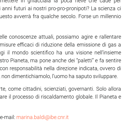
mettere in ghiacciaia la poca neve che cade per
nni futuri ai nostri pro-pro-pronipoti? La scienza ci
uesto avverrà fra qualche secolo. Forse un millennio
lle conoscenze attuali, possiamo agire e rallentare
sure efficaci di riduzione della emissione di gas a
Oggi il mondo scientifico ha una visione nell’insieme
tro Pianeta, ma pone anche dei “paletti” e fa sentire
on responsabilità nella direzione indicata, ovvero di
he, non dimentichiamolo, l’uomo ha saputo sviluppare.
e, come cittadini, scienziati, governanti. Solo allora
ntare il processo di riscaldamento globale. Il Pianeta e
 e-mail:
marina.baldi@ibe.cnr.it