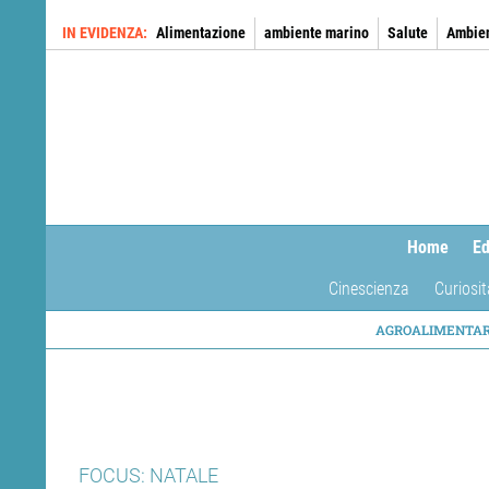
Salta
IN EVIDENZA
Alimentazione
ambiente marino
Salute
Ambie
al
contenuto
principale
Home
Ed
Cinescienza
Curiosit
NAVIG
AGROALIMENTA
TEMAT
FOCUS: NATALE