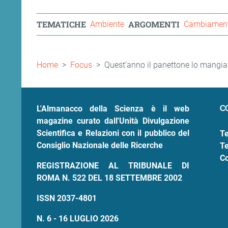
TEMATICHE
ARGOMENTI
Ambiente
Cambiamenti
Briciole
Home
Focus
Quest’anno il panettone lo mangi
di
pane
C
L'Almanacco della Scienza è il web
magazine curato dall'Unità Divulgazione
Scientifica e Relazioni con il pubblico del
Te
Consiglio Nazionale delle Ricerche
Te
Co
REGISTRAZIONE AL TRIBUNALE DI
ROMA N. 522 DEL 18 SETTEMBRE 2002
ISSN 2037-4801
N. 6 - 16 LUGLIO 2026