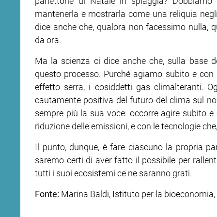
panettone di Natale in spiaggia? Dobbiamo 
mantenerla e mostrarla come una reliquia negli a
dice anche che, qualora non facessimo nulla, q
da ora.
Ma la scienza ci dice anche che, sulla base de
questo processo. Purché agiamo subito e con mi
effetto serra, i cosiddetti gas climalteranti. 
cautamente positiva del futuro del clima sul nos
sempre più la sua voce: occorre agire subito e c
riduzione delle emissioni, e con le tecnologie c
Il punto, dunque, è fare ciascuno la propria part
saremo certi di aver fatto il possibile per ralle
tutti i suoi ecosistemi ce ne saranno grati.
Fonte:
Marina Baldi, Istituto per la bioeconomia,