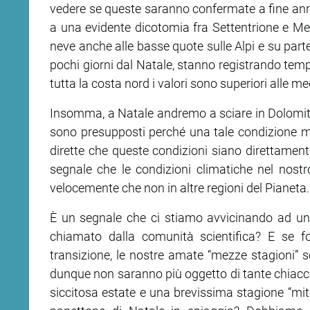
vedere se queste saranno confermate a fine anno
a una evidente dicotomia fra Settentrione e Mer
ram
edin
neve anche alle basse quote sulle Alpi e su parte
pochi giorni dal Natale, stanno registrando tempe
tutta la costa nord i valori sono superiori alle me
Insomma, a Natale andremo a sciare in Dolomiti
sono presupposti perché una tale condizione me
dirette che queste condizioni siano direttamen
segnale che le condizioni climatiche nel nost
velocemente che non in altre regioni del Pianeta.
È un segnale che ci stiamo avvicinando ad un 
chiamato dalla comunità scientifica? E se fo
transizione, le nostre amate “mezze stagioni”
dunque non saranno più oggetto di tante chiacch
siccitosa estate e una brevissima stagione “mi