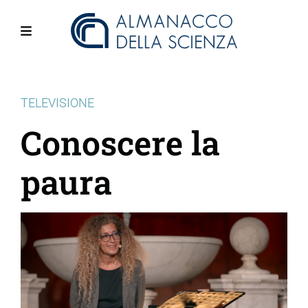
Salta
al
contenuto
Menu
principale
TELEVISIONE
Conoscere la
paura