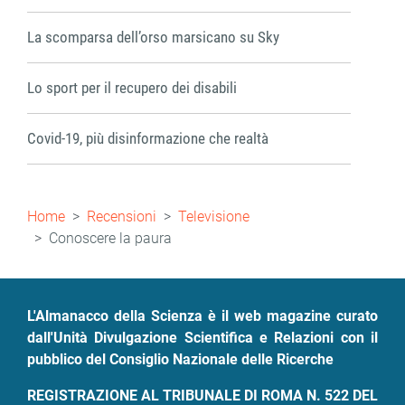
La scomparsa dell’orso marsicano su Sky
Lo sport per il recupero dei disabili
Covid-19, più disinformazione che realtà
Briciole
Home
Recensioni
Televisione
di
Conoscere la paura
pane
L'Almanacco della Scienza è il web magazine curato
dall'Unità Divulgazione Scientifica e Relazioni con il
pubblico del Consiglio Nazionale delle Ricerche
REGISTRAZIONE AL TRIBUNALE DI ROMA N. 522 DEL