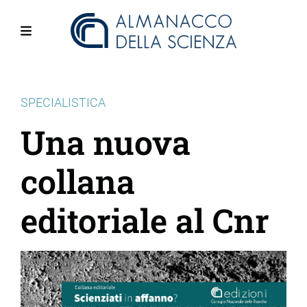
Salta
al
contenuto
Menu
principale
SPECIALISTICA
Una nuova
collana
editoriale al Cnr