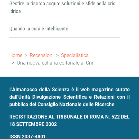
Gestire la risorsa acqua: soluzioni e sfide nella crisi
idrica
Quando la cura è Intelligente
Briciole
Home
Recensioni
Specialistica
di
Una nuova collana editoriale al Cnr
pane
L'Almanacco della Scienza è il web magazine curato
dall'Unità Divulgazione Scientifica e Relazioni con il
pubblico del Consiglio Nazionale delle Ricerche
REGISTRAZIONE AL TRIBUNALE DI ROMA N. 522 DEL
18 SETTEMBRE 2002
ISSN 2037-4801