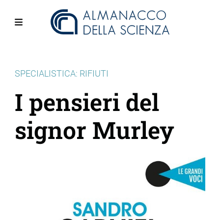
Salta
al
contenuto
Menu
principale
SPECIALISTICA: RIFIUTI
I pensieri del
signor Murley