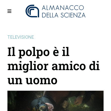
Salta
al
contenuto
Menu
principale
TELEVISIONE
Il polpo è il
miglior amico di
un uomo