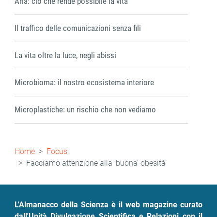
Aria: ciò che rende possibile la vita
Il traffico delle comunicazioni senza fili
La vita oltre la luce, negli abissi
Microbioma: il nostro ecosistema interiore
Microplastiche: un rischio che non vediamo
Briciole
Home
Focus
di
Facciamo attenzione alla 'buona' obesità
pane
L'Almanacco della Scienza è il web magazine curato
dall'Unità Divulgazione Scientifica e Relazioni con il