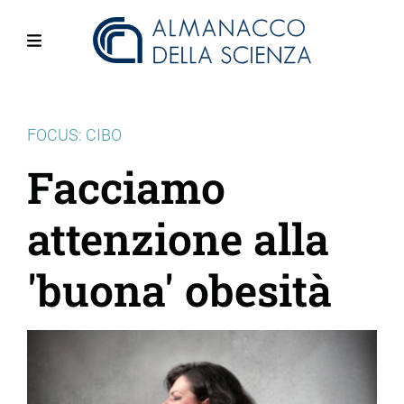
Salta
al
contenuto
Menu
principale
FOCUS: CIBO
Facciamo
attenzione alla
'buona' obesità