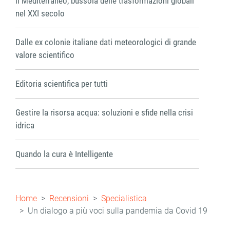
ll Mediterraneo, bussola delle trasformazioni globali
nel XXI secolo
Dalle ex colonie italiane dati meteorologici di grande
valore scientifico
Editoria scientifica per tutti
Gestire la risorsa acqua: soluzioni e sfide nella crisi
idrica
Quando la cura è Intelligente
Briciole
Home
Recensioni
Specialistica
di
Un dialogo a più voci sulla pandemia da Covid 19