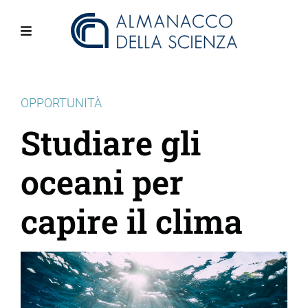
Salta
al
contenuto
Menu
principale
OPPORTUNITÀ
Studiare gli
oceani per
capire il clima