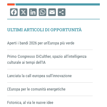
ram
edin
Facebook
X
LinkedIn
WhatsApp
Email
Share
ULTIMI ARTICOLI DI OPPORTUNITÀ
Aperti i bandi 2026 per un’Europa più verde
Primo Congresso DiCulther, spazio all’intelligenza
culturale ai tempi dell’IA
Lanciata la call europea sull’innovazione
L’Europa per le comunità energetiche
Fotonica, al via le nuove idee