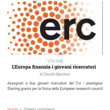
VITA CNR
L'Europa finanzia i giovani ricercatori
Claudio Barchesi
Assegnati a due giovani ricercatori del Cnr i prestigiosi
Starting grants per la fisica dello European research council
Briciole
Home
Sistemi complessi