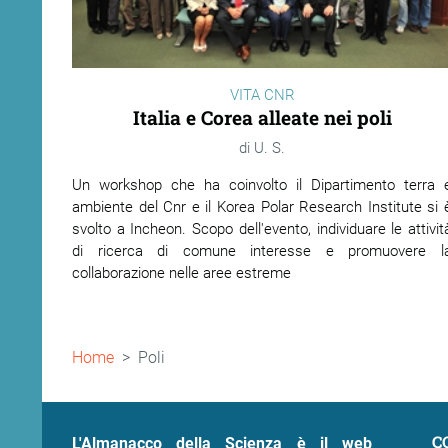
VITA CNR
Italia e Corea alleate nei poli
U. S.
Un workshop che ha coinvolto il Dipartimento terra 
ambiente del Cnr e il Korea Polar Research Institute si 
svolto a Incheon. Scopo dell'evento, individuare le attivit
di ricerca di comune interesse e promuovere l
collaborazione nelle aree estreme
Briciole
Home
Poli
di
pane
C
L'Almanacco della Scienza è il web