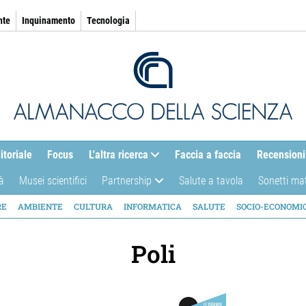
nte
Inquinamento
Tecnologia
itoriale
Focus
L'altra ricerca
Faccia a faccia
Recensioni
à
Musei scientifici
Partnership
Salute a tavola
Sonetti ma
AZIONE
RE
AMBIENTE
CULTURA
INFORMATICA
SALUTE
SOCIO-ECONOMI
ICA
Poli