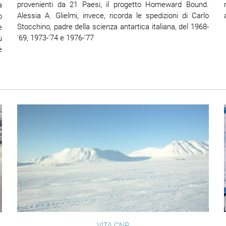
provenienti da 21 Paesi, il progetto Homeward Bound.
a
Alessia A. Glielmi, invece, ricorda le spedizioni di Carlo
o
Stocchino, padre della scienza antartica italiana, del 1968-
e
'69, 1973-'74 e 1976-'77
ù
e
VITA CNR