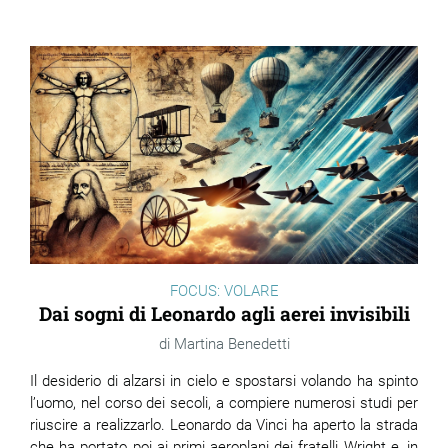
ram
edin
FOCUS: VOLARE
Dai sogni di Leonardo agli aerei invisibili
Martina Benedetti
Il desiderio di alzarsi in cielo e spostarsi volando ha spinto
l’uomo, nel corso dei secoli, a compiere numerosi studi per
riuscire a realizzarlo. Leonardo da Vinci ha aperto la strada
che ha portato poi ai primi aeroplani dei fratelli Wright e, in