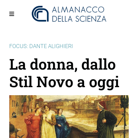
Salta
al
contenuto
Menu
principale
FOCUS: DANTE ALIGHIERI
La donna, dallo
Stil Novo a oggi