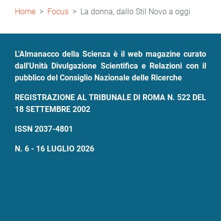
Briciole
Home
Focus
La donna, dallo Stil Novo a oggi
di
pane
L'Almanacco della Scienza è il web magazine curato
dall'Unità Divulgazione Scientifica e Relazioni con il
pubblico del Consiglio Nazionale delle Ricerche
REGISTRAZIONE AL TRIBUNALE DI ROMA N. 522 DEL
18 SETTEMBRE 2002
ISSN 2037-4801
N. 6 - 16 LUGLIO 2026