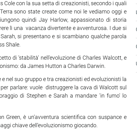
Cole con la sua setta di creazionisti, secondo i quali
la Terra sono state create come noi le vediamo oggi e
ungono quindi Jay Harlow, appassionato di storia
orrere lì una vacanza divertente e avventurosa. I due si
ia Sarah, si presentano e si scambiano qualche parola
ss Shale.
tto di 'stabilità' nell'evoluzione di Charles Walcott, e
luzionismo: da James Hutton a Charles Darwin.
 e nel suo gruppo e tra creazionisti ed evoluzionisti la
per parlare: vuole distruggere la cava di Walcott sul
coraggio di Stephen e Sarah a mandare 'in fumo' lo
lton Green, è un'avventura scientifica con suspance e
naggi chiave dell'evoluzionismo giocando.