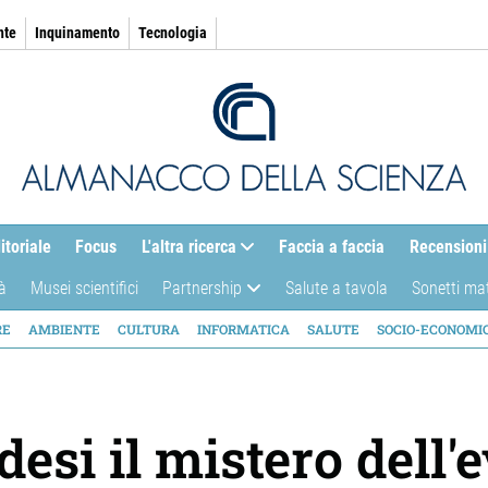
nte
Inquinamento
Tecnologia
itoriale
Focus
L'altra ricerca
Faccia a faccia
Recensioni
à
Musei scientifici
Partnership
Salute a tavola
Sonetti ma
AZIONE
RE
AMBIENTE
CULTURA
INFORMATICA
SALUTE
SOCIO-ECONOMI
ICA
desi il mistero dell'