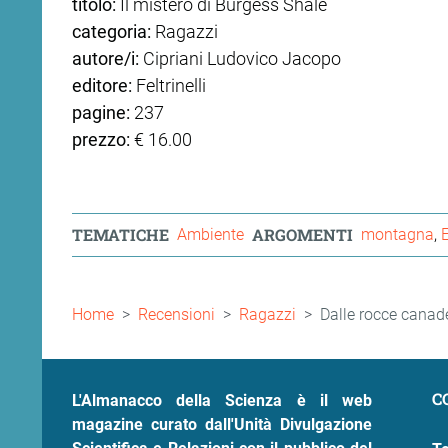
titolo:
Il mistero di Burgess Shale
categoria:
Ragazzi
ram
edin
autore/i:
Cipriani Ludovico Jacopo
editore:
Feltrinelli
pagine:
237
prezzo:
€ 16.00
TEMATICHE
ARGOMENTI
Ambiente
montagna
Briciole
Home
Recensioni
Ragazzi
Dalle rocce canade
di
pane
C
L'Almanacco della Scienza è il web
magazine curato dall'Unità Divulgazione