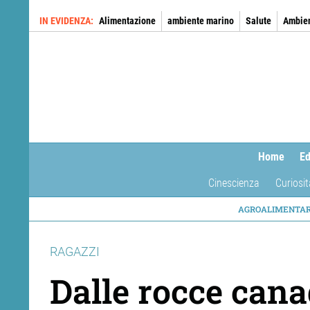
Salta
IN EVIDENZA
Alimentazione
ambiente marino
Salute
Ambie
al
contenuto
principale
Home
Ed
Cinescienza
Curiosit
NAVIG
AGROALIMENTA
TEMAT
RAGAZZI
Dalle rocce cana