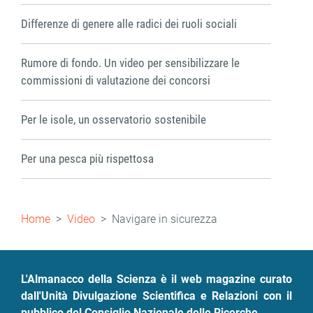
Differenze di genere alle radici dei ruoli sociali
Rumore di fondo. Un video per sensibilizzare le
commissioni di valutazione dei concorsi
Per le isole, un osservatorio sostenibile
Per una pesca più rispettosa
Briciole
Home
Video
Navigare in sicurezza
di
pane
L'Almanacco della Scienza è il web magazine curato
dall'Unità Divulgazione Scientifica e Relazioni con il
pubblico del Consiglio Nazionale delle Ricerche