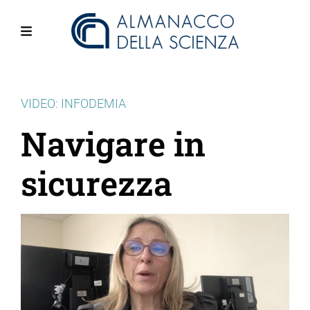
Salta
al
contenuto
Menu
principale
VIDEO: INFODEMIA
Navigare in
sicurezza