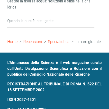
Gestire la risorsa acqua: soluzioni e sfide nella crisi
idrica
Quando la cura è Intelligente
Briciole
Home
Recensioni
Specialistica
Il mare globale
di
pane
L'Almanacco della Scienza è il web magazine curato
dall'Unità Divulgazione Scientifica e Relazioni con il
pubblico del Consiglio Nazionale delle Ricerche
REGISTRAZIONE AL TRIBUNALE DI ROMA N. 522 DEL
18 SETTEMBRE 2002
ISSN 2037-4801