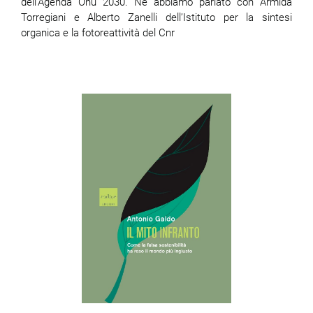
dell'Agenda Onu 2030. Ne abbiamo parlato con Armida
Torregiani e Alberto Zanelli dell’Istituto per la sintesi
organica e la fotoreattività del Cnr
ram
edin