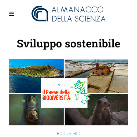
Salta
al
contenuto
Menu
principale
Sviluppo sostenibile
FOCUS: BIO