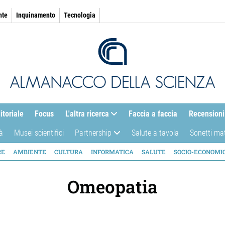
nte
Inquinamento
Tecnologia
itoriale
Focus
L'altra ricerca
Faccia a faccia
Recensioni
à
Musei scientifici
Partnership
Salute a tavola
Sonetti ma
AZIONE
RE
AMBIENTE
CULTURA
INFORMATICA
SALUTE
SOCIO-ECONOMI
ICA
Omeopatia