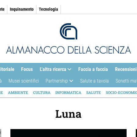
nte
Inquinamento
Tecnologia
itoriale
Focus
L'altra ricerca
Faccia a faccia
Recensioni
à
Musei scientifici
Partnership
Salute a tavola
Sonetti ma
AZIONE
RE
AMBIENTE
CULTURA
INFORMATICA
SALUTE
SOCIO-ECONOMI
ICA
Luna