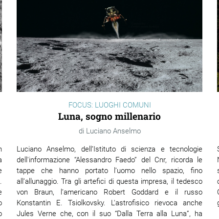
FOCUS: LUOGHI COMUNI
Luna, sogno millenario
Luciano Anselmo
n
Luciano Anselmo, dell’Istituto di scienza e tecnologie
a
dell'informazione “Alessandro Faedo” del Cnr, ricorda le
e
tappe che hanno portato l’uomo nello spazio, fino
.
all’allunaggio. Tra gli artefici di questa impresa, il tedesco
e
von Braun, l’americano Robert Goddard e il russo
o
Konstantin E. Tsiolkovsky. L'astrofisico rievoca anche
o
Jules Verne che, con il suo “Dalla Terra alla Luna”, ha