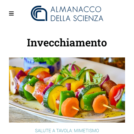
Salta
al
contenuto
Menu
principale
Invecchiamento
SALUTE A TAVOLA: MIMETISMO