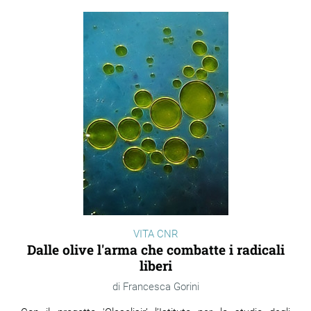
ram
edin
VITA CNR
Dalle olive l'arma che combatte i radicali
liberi
Francesca Gorini