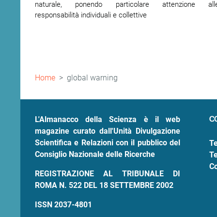
naturale, ponendo particolare attenzione all
responsabilità individuali e collettive
Briciole
Home
global warning
di
pane
C
L'Almanacco della Scienza è il web
magazine curato dall'Unità Divulgazione
Scientifica e Relazioni con il pubblico del
Te
Consiglio Nazionale delle Ricerche
Te
Co
REGISTRAZIONE AL TRIBUNALE DI
ROMA N. 522 DEL 18 SETTEMBRE 2002
ISSN 2037-4801