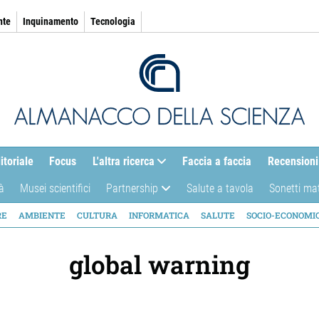
nte
Inquinamento
Tecnologia
itoriale
Focus
L'altra ricerca
Faccia a faccia
Recensioni
à
Musei scientifici
Partnership
Salute a tavola
Sonetti ma
AZIONE
RE
AMBIENTE
CULTURA
INFORMATICA
SALUTE
SOCIO-ECONOMI
ICA
global warning