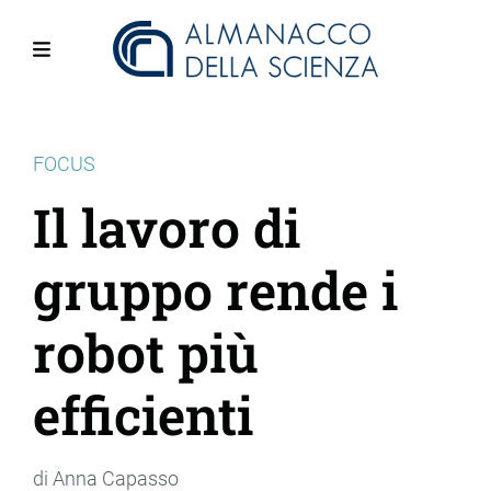
Salta
al
contenuto
Menu
principale
FOCUS
Il lavoro di
gruppo rende i
robot più
efficienti
di Anna Capasso