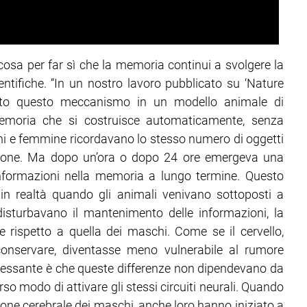
osa per far sì che la memoria continui a svolgere la
entifiche. “In un nostro lavoro pubblicato su ‘Nature
to questo meccanismo in un modello animale di
memoria che si costruisce automaticamente, senza
i e femmine ricordavano lo stesso numero di oggetti
izione. Ma dopo un’ora o dopo 24 ore emergeva una
nformazioni nella memoria a lungo termine. Questo
n realtà quando gli animali venivano sottoposti a
 disturbavano il mantenimento delle informazioni, la
 rispetto a quella dei maschi. Come se il cervello,
onservare, diventasse meno vulnerabile al rumore
eressante è che queste differenze non dipendevano da
rso modo di attivare gli stessi circuiti neurali. Quando
ne cerebrale dei maschi, anche loro hanno iniziato a