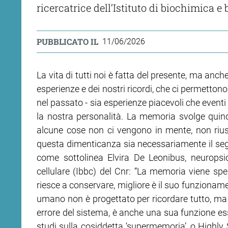
ricercatrice dell’Istituto di biochimica e 
PUBBLICATO IL
11/06/2026
La vita di tutti noi è fatta del presente, ma anc
esperienze e dei nostri ricordi, che ci permetton
nel passato - sia esperienze piacevoli che eventi
la nostra personalità. La memoria svolge quin
alcune cose non ci vengono in mente, non riu
questa dimenticanza sia necessariamente il segn
come sottolinea Elvira De Leonibus, neuropsic
cellulare (Ibbc) del Cnr: “La memoria viene s
riesce a conservare, migliore è il suo funzioname
umano non è progettato per ricordare tutto, ma 
errore del sistema, è anche una sua funzione es
studi sulla cosiddetta ‘supermemoria’, o Highl