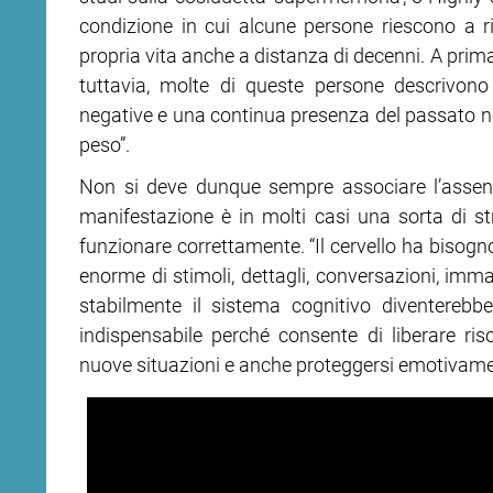
condizione in cui alcune persone riescono a r
propria vita anche a distanza di decenni. A prim
ram
edin
tuttavia, molte di queste persone descrivono ri
negative e una continua presenza del passato ne
peso”.
Non si deve dunque sempre associare l’assen
manifestazione è in molti casi una sorta di s
funzionare correttamente. “Il cervello ha bisogno
enorme di stimoli, dettagli, conversazioni, imm
stabilmente il sistema cognitivo diventerebb
indispensabile perché consente di liberare ris
nuove situazioni e anche proteggersi emotivament