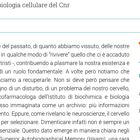
biologia cellulare del Cnr
he del passato, di quanto abbiamo vissuto, delle nostre
o in qualche modo di “rivivere” quello che ci è accaduto
 tristi -, contribuendo a plasmare la nostra esistenza e
di un ruolo fondamentale. A volte però notiamo che
sciamo a recuperarle. Non si deve però pensare che
o di un disturbo, di un problema del nostro cervello,
ofarmacologa dell’Istituto di biochimica e biologia
pesso immaginata come un archivio: più informazioni
nto. Eppure, come rivelano le neuroscienze, il cervello
per selezionare. Dimenticare infatti non è sempre un
senziale. Questo dato emerge in maniera chiara negli
y Superior Autobiographical Memory (Hsam), una rara