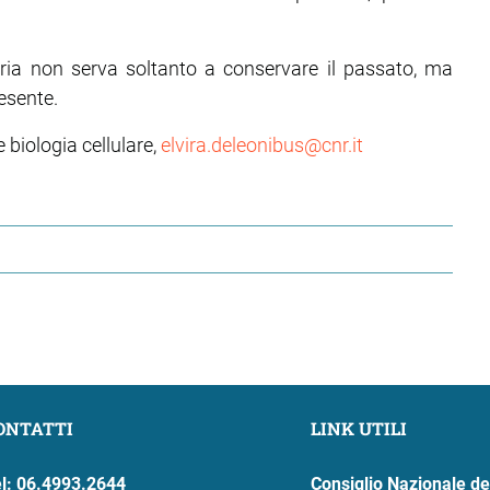
ia non serva soltanto a conservare il passato, ma
esente.
e biologia cellulare,
elvira.deleonibus@cnr.it
ONTATTI
LINK UTILI
l: 06.4993.2644
Consiglio Nazionale de