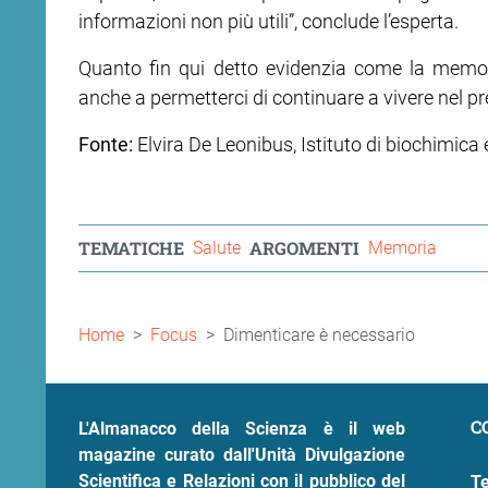
informazioni non più utili”, conclude l’esperta.
Quanto fin qui detto evidenzia come la memor
anche a permetterci di continuare a vivere nel pr
Fonte:
Elvira De Leonibus, Istituto di biochimica 
TEMATICHE
ARGOMENTI
Salute
Memoria
Briciole
Home
Focus
Dimenticare è necessario
di
pane
C
L'Almanacco della Scienza è il web
magazine curato dall'Unità Divulgazione
Scientifica e Relazioni con il pubblico del
Te