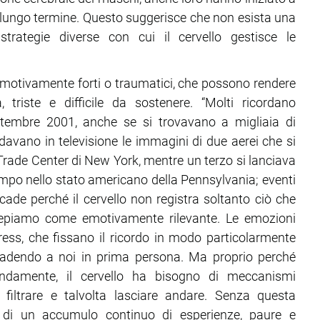
e lungo termine. Questo suggerisce che non esista una
trategie diverse con cui il cervello gestisce le
 emotivamente forti o traumatici, che possono rendere
 triste e difficile da sostenere. “Molti ricordano
ttembre 2001, anche se si trovavano a migliaia di
davano in televisione le immagini di due aerei che si
Trade Center di New York, mentre un terzo si lanciava
mpo nello stato americano della Pennsylvania; eventi
ade perché il cervello non registra soltanto ciò che
cepiamo come emotivamente rilevante. Le emozioni
tress, che fissano il ricordo in modo particolarmente
ccadendo a noi in prima persona. Ma proprio perché
fondamente, il cervello ha bisogno di meccanismi
filtrare e talvolta lasciare andare. Senza questa
i di un accumulo continuo di esperienze, paure e