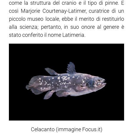
come la struttura del cranio e il tipo di pinne. E
così Marjorie Courtenay-Latimer, curatrice di un
piccolo museo locale, ebbe il merito di restituirlo
alla scienza; pertanto, in suo onore al genere è
stato conferito il nome Latimeria.
Celacanto (immagine Focus.it)