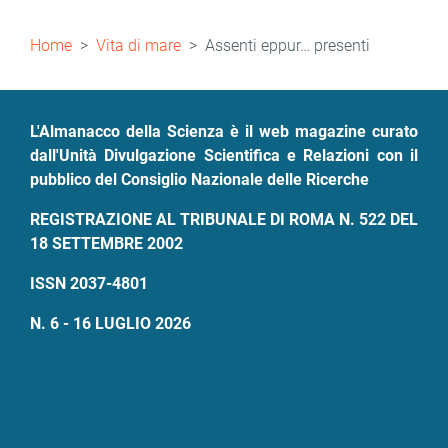
Briciole
Home
Vita di mare
Assenti eppur… presenti
di
pane
L'Almanacco della Scienza è il web magazine curato
dall'Unità Divulgazione Scientifica e Relazioni con il
pubblico del Consiglio Nazionale delle Ricerche
REGISTRAZIONE AL TRIBUNALE DI ROMA N. 522 DEL
18 SETTEMBRE 2002
ISSN 2037-4801
N. 6 - 16 LUGLIO 2026