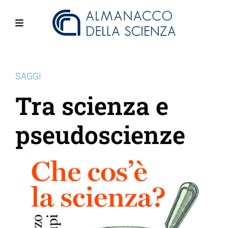
Salta
al
contenuto
Menu
principale
SAGGI
Tra scienza e
pseudoscienze