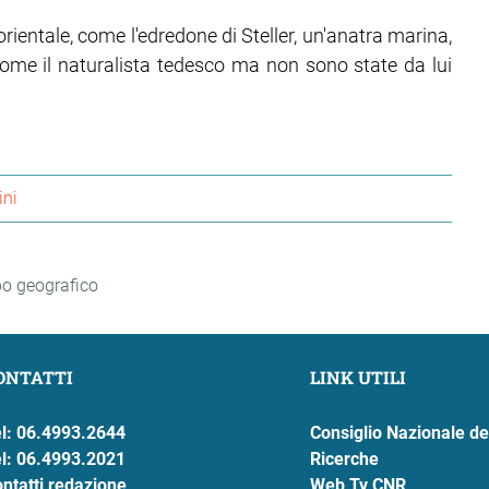
orientale, come l'edredone di Steller, un'anatra marina,
nome il naturalista tedesco ma non sono state da lui
ini
po geografico
ONTATTI
LINK UTILI
l: 06.4993.2644
Consiglio Nazionale de
l: 06.4993.2021
Ricerche
ntatti redazione
Web Tv CNR