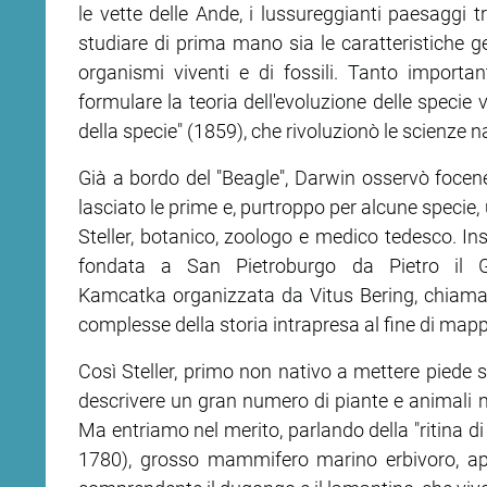
le vette delle Ande, i lussureggianti paesaggi tr
studiare di prima mano sia le caratteristiche g
ram
edin
organismi viventi e di fossili. Tanto importa
formulare la teoria dell'evoluzione delle specie ve
della specie" (1859), che rivoluzionò le scienze na
Già a bordo del "Beagle", Darwin osservò focene,
lasciato le prime e, purtroppo per alcune specie,
Steller, botanico, zoologo e medico tedesco. In
fondata a San Pietroburgo da Pietro il G
Kamcatka organizzata da Vitus Bering, chiamat
complesse della storia intrapresa al fine di mappa
Così Steller, primo non nativo a mettere piede su
descrivere un gran numero di piante e animali n
Ma entriamo nel merito, parlando della "ritina 
1780), grosso mammifero marino erbivoro, appa