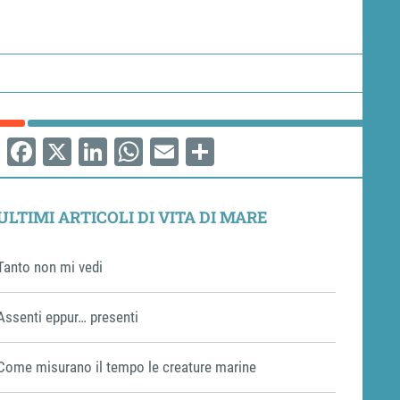
Facebook
X
LinkedIn
WhatsApp
Email
Share
ULTIMI ARTICOLI DI VITA DI MARE
Tanto non mi vedi
Assenti eppur… presenti
Come misurano il tempo le creature marine