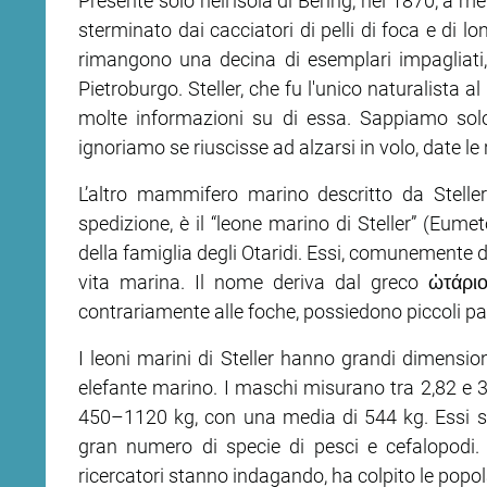
Presente solo nell’isola di Bering, nel 1870, a 
sterminato dai cacciatori di pelli di foca e di l
rimangono una decina di esemplari impagliati,
Pietroburgo. Steller, che fu l'unico naturalista 
molte informazioni su di essa. Sappiamo solo 
ignoriamo se riuscisse ad alzarsi in volo, date le 
L’altro mammifero marino descritto da Stelle
spedizione, è il “leone marino di Steller” (Eume
della famiglia degli Otaridi. Essi, comunemente d
vita marina. Il nome deriva dal greco ὠτάριον,
contrariamente alle foche, possiedono piccoli pad
I leoni marini di Steller hanno grandi dimensioni
elefante marino. I maschi misurano tra 2,82 e 
450–1120 kg, con una media di 544 kg. Essi son
gran numero di specie di pesci e cefalopodi. T
ricercatori stanno indagando, ha colpito le popol