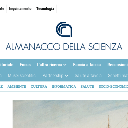
nte
Inquinamento
Tecnologia
itoriale
Focus
L'altra ricerca
Faccia a faccia
Recensioni
à
Musei scientifici
Partnership
Salute a tavola
Sonetti ma
AZIONE
RE
AMBIENTE
CULTURA
INFORMATICA
SALUTE
SOCIO-ECONOMI
ICA