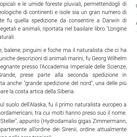
opicali e le umide foreste pluviali, permettendogli di
eologiche di continenti e isole sia un gran numero di
nte fu quella spedizione da consentire a Darwin di
getali e animali, riportata nel basilare libro "L'origine
turali.
 balene, pinguini e foche ma il naturalista che ci ha
 uniche descrizioni di animali marini, fu Georg Wilhelm
segnante presso l'Accademia Imperiale delle Scienze,
rande, prese parte alla seconda spedizione in
a anche "grande spedizione del nord", una delle più
re la costa artica della Siberia.
l suolo dell'Alaska, fu il primo naturalista europeo a
ordamericani, tra cui molti hanno preso suo il nome.
di Steller", appunto (Hydrodamalis gigas Zimmermann,
rtenente all'ordine dei Sirenii, ordine attualmente