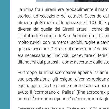
La ritina fra i Sirenii era probabilmente il ma
storica, ad eccezione dei cetacei. Secondo cal
almeno gli 8 metri di lunghezza e i 10.000 k
diversa da quella dei Sirenii attuali, come d
l'Istituto di Zoologia di San Pietroburgo. I fram
molto ruvidi, con numerosi solchi, rughe e cavi
quercia secolare. Del resto, il nome “ritina” deriva
era necessaria agli individui per evitare di ferirsi
difendersi dai parassiti, come accertato dallo ste
Purtroppo, la ritina scomparve appena 27 anni d
sua popolazione, già esigua, divenne rapidame
equipaggi russi che giunsero nelle isole scoperte
avuto il “cormorano di Pallas” (Phalacrocorax p
nomi di “cormorano gigante” o "cormorano dagli o