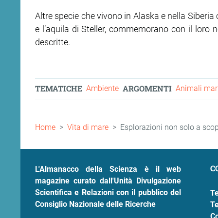
Altre specie che vivono in Alaska e nella Siberia 
e l’aquila di Steller, commemorano con il loro 
descritte.
TEMATICHE
ARGOMENTI
Ambiente
Animali mar
Briciole
Home
Vita di mare
Esplorazioni non solo a sco
di
pane
C
L'Almanacco della Scienza è il web
magazine curato dall'Unità Divulgazione
Scientifica e Relazioni con il pubblico del
Te
Consiglio Nazionale delle Ricerche
Te
Co