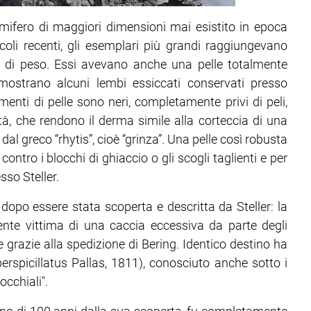
mmifero di maggiori dimensioni mai esistito in epoca
coli recenti, gli esemplari più grandi raggiungevano
g di peso. Essi avevano anche una pelle totalmente
imostrano alcuni lembi essiccati conservati presso
menti di pelle sono neri, completamente privi di peli,
tà, che rendono il derma simile alla corteccia di una
 dal greco “rhytis”, cioè “grinza”. Una pelle così robusta
 contro i blocchi di ghiaccio o gli scogli taglienti e per
sso Steller.
opo essere stata scoperta e descritta da Steller: la
nte vittima di una caccia eccessiva da parte degli
 grazie alla spedizione di Bering. Identico destino ha
erspicillatus Pallas, 1811), conosciuto anche sotto i
cchiali".