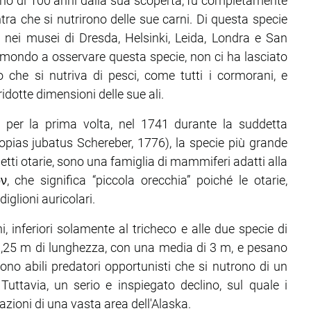
meno di 100 anni dalla sua scoperta, fu completamente
ontra che si nutrirono delle sue carni. Di questa specie
 nei musei di Dresda, Helsinki, Leida, Londra e San
al mondo a osservare questa specie, non ci ha lasciato
che si nutriva di pesci, come tutti i cormorani, e
ridotte dimensioni delle sue ali.
r per la prima volta, nel 1741 durante la suddetta
topias jubatus Schereber, 1776), la specie più grande
etti otarie, sono una famiglia di mammiferi adatti alla
 che significa “piccola orecchia” poiché le otarie,
iglioni auricolari.
, inferiori solamente al tricheco e alle due specie di
3,25 m di lunghezza, con una media di 3 m, e pesano
o abili predatori opportunisti che si nutrono di un
uttavia, un serio e inspiegato declino, sul quale i
azioni di una vasta area dell'Alaska.