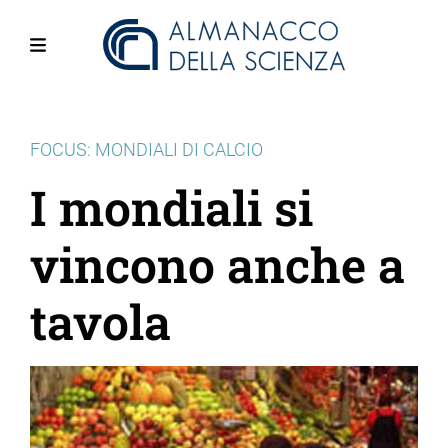
Salta
al
contenuto
Menu
principale
FOCUS: MONDIALI DI CALCIO
I mondiali si
vincono anche a
tavola