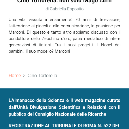
Cino Tortorella: non solo Mago Zurlì
Gabriella Esposito
Una vita vissuta intensamente: 70 anni di televisione,
l'attenzione ai piccoli e alla comunicazione, la passione per
Marconi. Di questo e tanto altro abbiamo discusso con il
conduttore dello Zecchino d'oro, papà mediatico di intere
generazioni di italiani. Tra i suoi progetti, il Nobel dei
bambini. Il suo modello? Marconi
Briciole
Home
Cino Tortorella
di
pane
L'Almanacco della Scienza è il web magazine curato
dall'Unità Divulgazione Scientifica e Relazioni con il
pubblico del Consiglio Nazionale delle Ricerche
REGISTRAZIONE AL TRIBUNALE DI ROMA N. 522 DEL