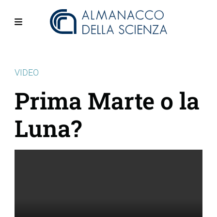
Salta
al
contenuto
Menu
principale
VIDEO
Prima Marte o la
Luna?