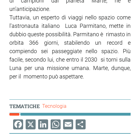
di campioni dal pianeta Marte, ne è
un'anticipazione.
ram
edin
Tuttavia, un esperto di viaggi nello spazio come
l'astronauta italiano Luca Parmitano, mette in
dubbio queste possibilità. Parmitano è rimasto in
orbita 366 giorni, stabilendo un record e
compiendo sei passeggiate nello spazio. Più
facile, secondo lui, che entro il 2030 si torni sulla
Luna per una missione umana. Marte, dunque,
per il momento può aspettare.
TEMATICHE
Tecnologia
Facebook
X
LinkedIn
WhatsApp
Email
Share