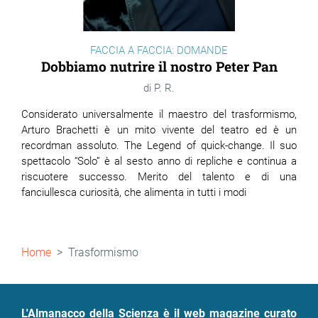
FACCIA A FACCIA: DOMANDE
Dobbiamo nutrire il nostro Peter Pan
P. R.
Considerato universalmente il maestro del trasformismo,
Arturo Brachetti è un mito vivente del teatro ed è un
recordman assoluto. The Legend of quick-change. Il suo
spettacolo “Solo” è al sesto anno di repliche e continua a
riscuotere successo. Merito del talento e di una
fanciullesca curiosità, che alimenta in tutti i modi
Briciole
Home
Trasformismo
di
pane
L'Almanacco della Scienza è il web magazine curato